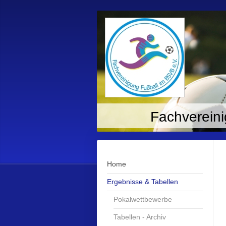
Fachvereini
Home
Ergebnisse & Tabellen
Pokalwettbewerbe
Tabellen - Archiv